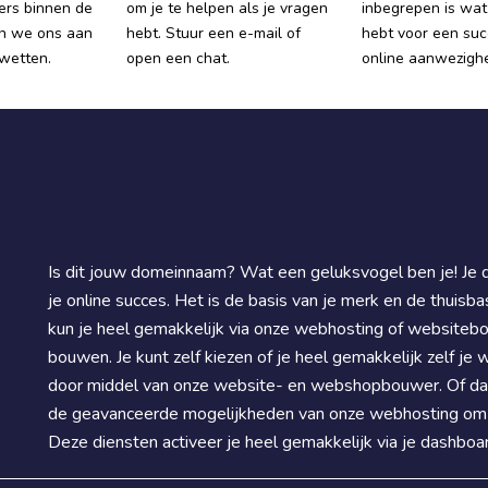
vers binnen de
om je te helpen als je vragen
inbegrepen is wat 
n we ons aan
hebt. Stuur een e-mail of
hebt voor een suc
ywetten.
open een chat.
online aanwezighe
Is dit jouw domeinnaam? Wat een geluksvogel ben je! Je 
je online succes. Het is de basis van je merk en de thuisbas
kun je heel gemakkelijk via onze webhosting of websitebo
bouwen. Je kunt zelf kiezen of je heel gemakkelijk zelf je w
door middel van onze website- en webshopbouwer. Of dat 
de geavanceerde mogelijkheden van onze webhosting om 
Deze diensten activeer je heel gemakkelijk via je dashboar