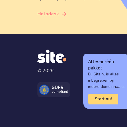
Helpdesk
Alles-in-één
pakket
© 2026
Bij Site.nl is alles
inbegrepen bij
iedere domeinnaam.
GDPR
compliant
Start nu!