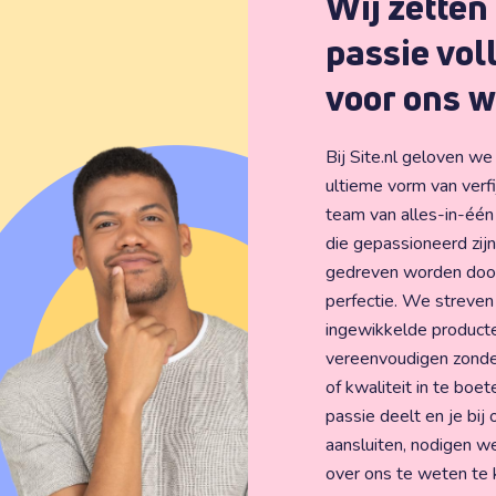
Wij zetten
passie vol
voor ons w
Bij Site.nl geloven w
ultieme vorm van verfi
team van alles-in-één
die gepassioneerd zij
gedreven worden door
perfectie. We streven
ingewikkelde product
vereenvoudigen zonder 
of kwaliteit in te boet
passie deelt en je bij 
aansluiten, nodigen w
over ons te weten te