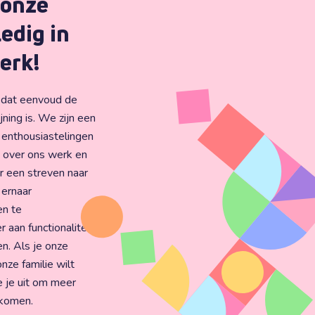
 onze
ledig in
erk!
e dat eenvoud de
jning is. We zijn een
 enthousiastelingen
n over ons werk en
 een streven naar
 ernaar
en te
aan functionaliteit
en. Als je onze
onze familie wilt
e je uit om meer
 komen.