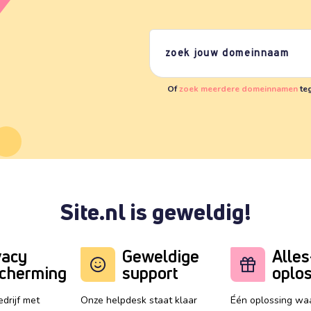
Of
zoek meerdere domeinnamen
teg
Site.nl is geweldig!
vacy
Geweldige
Alles
cherming
support
oplo
drijf met
Onze helpdesk staat klaar
Één oplossing waa